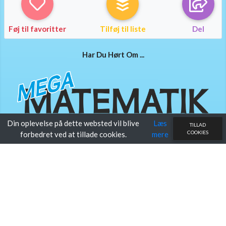
Føj til favoritter
Tilføj til liste
Del
Har Du Hørt Om ...
Din oplevelse på dette websted vil blive
Læs
TILLAD
COOKIES
forbedret ved at tillade cookies.
mere