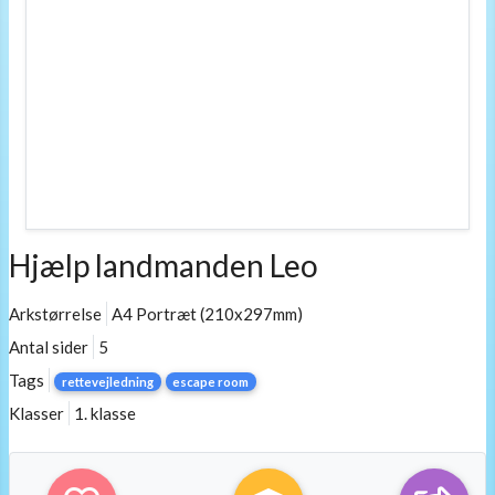
Hjælp landmanden Leo
Arkstørrelse
A4 Portræt (210x297mm)
Antal sider
5
Tags
rettevejledning
escape room
Klasser
1. klasse